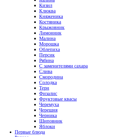
Кизил
Клюква
Княженика
Костяника
Крыжовник
Лимонник
Малина
Морошка
Облепиха
Персик
Рябина
С заменителями сахара
Слива
Смородина
Солодка
Терн
Физалис
Фруктовые квасы
Черемуха
Черешня
Черника
Шиповник
Яблоки
Первые блюда