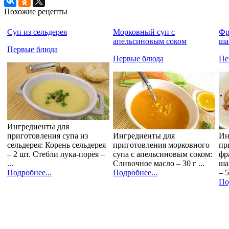
Похожие рецепты
Суп из сельдерея
Морковный суп с
Фр
апельсиновым соком
ша
Первые блюда
Первые блюда
Пе
Ингредиенты для
приготовления супа из
Ингредиенты для
Ин
сельдерея: Корень сельдерея
приготовления морковного
пр
– 2 шт. Стебли лука-порея –
супа с апельсиновым соком:
фр
...
Сливочное масло – 30 г ...
ша
Подробнее...
Подробнее...
– 5
По