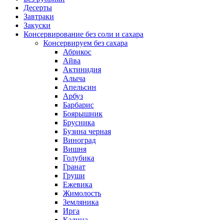
Десерты
Завтраки
Закуски
Консервирование без соли и сахара
Консервируем без сахара
Абрикос
Айва
Актинидия
Алыча
Апельсин
Арбуз
Барбарис
Боярышник
Брусника
Бузина черная
Виноград
Вишня
Голубика
Гранат
Груши
Ежевика
Жимолость
Земляника
Ирга
Калина