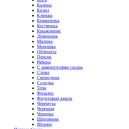
Калина
Кизил
Клюква
Княженика
Костяника
Крыжовник
Лимонник
Малина
Морошка
Облепиха
Персик
Рябина
С заменителями сахара
Слива
Смородина
Солодка
Терн
Физалис
Фруктовые квасы
Черемуха
Черешня
Черника
Шиповник
Яблоки