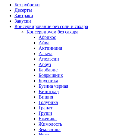
Без рубрики
Десерты
Завтраки
Закуски
Консервирование без соли и сахара
Консервируем без сахара
Абрикос
Айва
Актинидия
Алыча
Апельсин
Арбуз
Барбарис
Боярышник
Брусника
Бузина черная
Виноград
Вишня
Голубика
Гранат
Груши
Ежевика
Жимолость
Земляника
Ирга