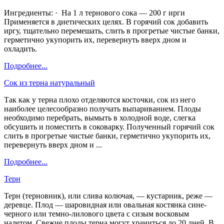
Ингредиенты: · На 1 л тернового сока — 200 г ирги
Применяется в диетических целях. В горячий сок добавить
иргу, тщательно перемешать, слить в прогретые чистые банки,
герметично укупорить их, перевернуть вверх дном и
охладить.
Подробнее...
Сок из терна натуральный
Так как у терна плохо отделяются косточки, сок из него
наиболее целесообразно получать выпариванием. Плоды
необходимо перебрать, вымыть в холодной воде, слегка
обсушить и поместить в соковарку. Полученный горячий сок
слить в прогретые чистые банки, герметично укупорить их,
перевернуть вверх дном и ...
Подробнее...
Терн
Терн (терновник), или слива колючая, — кустарник, реже —
деревце. Плод — шаровидная или овальная костянка сине-
черного или темно-лилового цвета с сизым восковым
налетом. Свежие плоды терна могут храниться до 20 дней. В