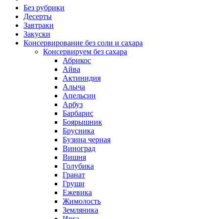
Без рубрики
Десерты
Завтраки
Закуски
Консервирование без соли и сахара
Консервируем без сахара
Абрикос
Айва
Актинидия
Алыча
Апельсин
Арбуз
Барбарис
Боярышник
Брусника
Бузина черная
Виноград
Вишня
Голубика
Гранат
Груши
Ежевика
Жимолость
Земляника
Ирга