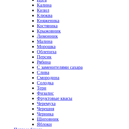
Калина
Кизил
Клюква
Княженика
Костяника
Крыжовник
Лимонник
Малина
Морошка
Облепиха
Персик
Рябина
С заменителями сахара
Слива
Смородина
Солодка
Терн
Физалис
Фруктовые квасы
Черемуха
Черешня
Черника
Шиповник
Яблоки