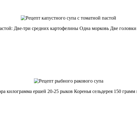
астой: Две-три средних картофелины Одна морковь Две головки
ра килограмма ершей 20-25 рыков Коренья сельдерея 150 грамм