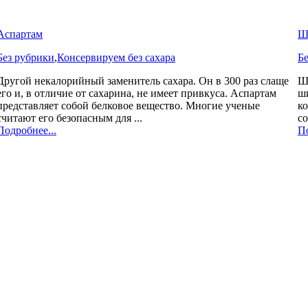
Аспартам
Ш
Без рубрики
,
Консервируем без сахара
Б
Другой некалорийный заменитель сахара. Он в 300 раз слаще
Ш
его и, в отличие от сахарина, не имеет привкуса. Аспартам
ш
представляет собой белковое вещество. Многие ученые
ко
считают его безопасным для ...
со
Подробнее...
По