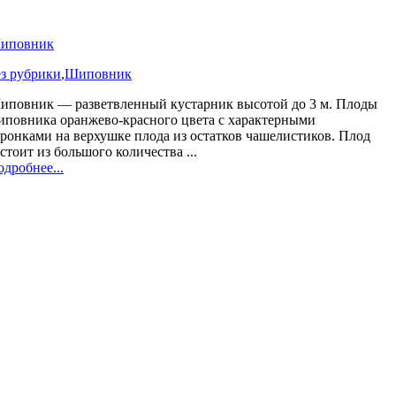
иповник
ез рубрики
,
Шиповник
иповник — разветвленный кустарник высотой до 3 м. Плоды
иповника оранжево-красного цвета с характерными
ронками на верхушке плода из остатков чашелистиков. Плод
стоит из большого количества ...
дробнее...