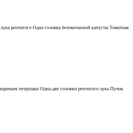
 лука репчатого Одна головка белокочанной капусты Томатная
 кореньев петрушки Одна-две головки репчатого лука Пучок