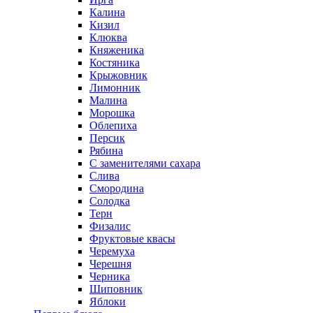
Калина
Кизил
Клюква
Княженика
Костяника
Крыжовник
Лимонник
Малина
Морошка
Облепиха
Персик
Рябина
С заменителями сахара
Слива
Смородина
Солодка
Терн
Физалис
Фруктовые квасы
Черемуха
Черешня
Черника
Шиповник
Яблоки