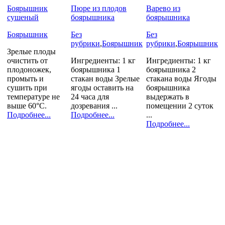
Боярышник
Пюре из плодов
Варево из
сушеный
боярышника
боярышника
Боярышник
Без
Без
рубрики
,
Боярышник
рубрики
,
Боярышник
Зрелые плоды
очистить от
Ингредиенты: 1 кг
Ингредиенты: 1 кг
плодоножек,
боярышника 1
боярышника 2
промыть и
стакан воды Зрелые
стакана воды Ягоды
сушить при
ягоды оставить на
боярышника
температуре не
24 часа для
выдержать в
выше 60°С.
дозревания ...
помещении 2 суток
Подробнее...
Подробнее...
...
Подробнее...