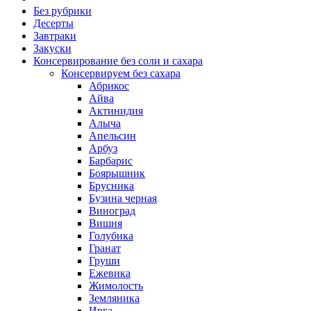
Без рубрики
Десерты
Завтраки
Закуски
Консервирование без соли и сахара
Консервируем без сахара
Абрикос
Айва
Актинидия
Алыча
Апельсин
Арбуз
Барбарис
Боярышник
Брусника
Бузина черная
Виноград
Вишня
Голубика
Гранат
Груши
Ежевика
Жимолость
Земляника
Ирга