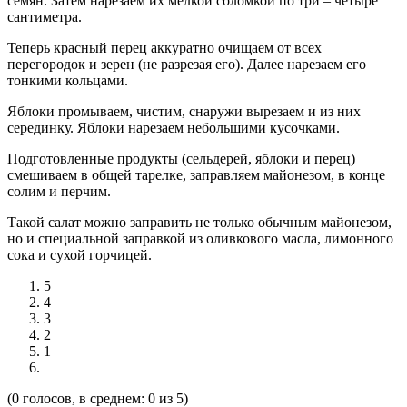
семян. Затем нарезаем их мелкой соломкой по три – четыре
сантиметра.
Теперь красный перец аккуратно очищаем от всех
перегородок и зерен (не разрезая его). Далее нарезаем его
тонкими кольцами.
Яблоки промываем, чистим, снаружи вырезаем и из них
серединку. Яблоки нарезаем небольшими кусочками.
Подготовленные продукты (сельдерей, яблоки и перец)
смешиваем в общей тарелке, заправляем майонезом, в конце
солим и перчим.
Такой салат можно заправить не только обычным майонезом,
но и специальной заправкой из оливкового масла, лимонного
сока и сухой горчицей.
5
4
3
2
1
(0 голосов, в среднем: 0 из 5)