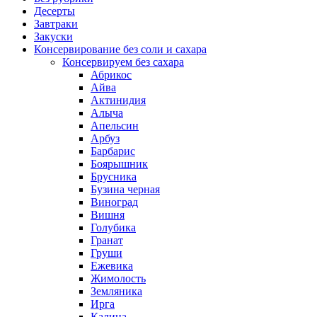
Десерты
Завтраки
Закуски
Консервирование без соли и сахара
Консервируем без сахара
Абрикос
Айва
Актинидия
Алыча
Апельсин
Арбуз
Барбарис
Боярышник
Брусника
Бузина черная
Виноград
Вишня
Голубика
Гранат
Груши
Ежевика
Жимолость
Земляника
Ирга
Калина