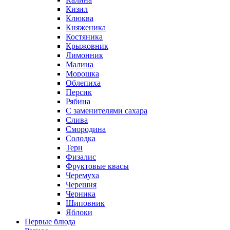
Кизил
Клюква
Княженика
Костяника
Крыжовник
Лимонник
Малина
Морошка
Облепиха
Персик
Рябина
С заменителями сахара
Слива
Смородина
Солодка
Терн
Физалис
Фруктовые квасы
Черемуха
Черешня
Черника
Шиповник
Яблоки
Первые блюда