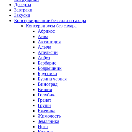
Десерты
Завтраки
Закуски
Консервирование без соли и сахара
Консервируем без сахара
Абрикос
Айва
Актинидия
Алыча
Апельсин
Арбуз
Барбарис
Боярышник
Брусника
Бузина черная
Виноград
Вишня
Голубика
Гранат
Груши
Ежевика
Жимолость
Земляника
Ирга
Калина