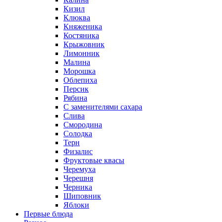
Кизил
Клюква
Княженика
Костяника
Крыжовник
Лимонник
Малина
Морошка
Облепиха
Персик
Рябина
С заменителями сахара
Слива
Смородина
Солодка
Терн
Физалис
Фруктовые квасы
Черемуха
Черешня
Черника
Шиповник
Яблоки
Первые блюда