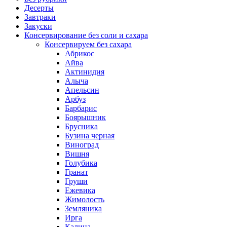
Десерты
Завтраки
Закуски
Консервирование без соли и сахара
Консервируем без сахара
Абрикос
Айва
Актинидия
Алыча
Апельсин
Арбуз
Барбарис
Боярышник
Брусника
Бузина черная
Виноград
Вишня
Голубика
Гранат
Груши
Ежевика
Жимолость
Земляника
Ирга
Калина