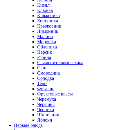
Кизил
Клюква
Княженика
Костяника
Крыжовник
Лимонник
Малина
Морошка
Облепиха
Персик
Рябина
С заменителями сахара
Слива
Смородина
Солодка
Терн
Физалис
Фруктовые квасы
Черемуха
Черешня
Черника
Шиповник
Яблоки
Первые блюда