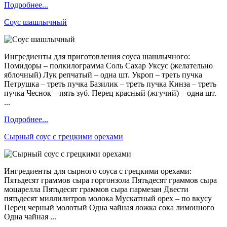
Подробнее...
Соус шашлычный
Ингредиенты для приготовления соуса шашлычного:
Помидоры – полкилограмма Соль Сахар Уксус (желательно
яблочный) Лук репчатый – одна шт. Укроп – треть пучка
Петрушка – треть пучка Базилик – треть пучка Кинза – треть
пучка Чеснок – пять зуб. Перец красный (жгучий) – одна шт.
...
Подробнее...
Сырный соус с грецкими орехами
Ингредиенты для сырного соуса с грецкими орехами:
Пятьдесят граммов сыра горгонзола Пятьдесят граммов сыра
моцарелла Пятьдесят граммов сыра пармезан Двести
пятьдесят миллилитров молока Мускатный орех – по вкусу
Перец черный молотый Одна чайная ложка сока лимонного
Одна чайная ...