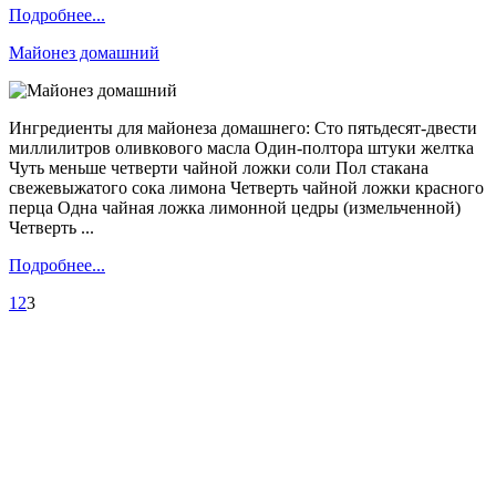
Подробнее...
Майонез домашний
Ингредиенты для майонеза домашнего: Сто пятьдесят-двести
миллилитров оливкового масла Один-полтора штуки желтка
Чуть меньше четверти чайной ложки соли Пол стакана
свежевыжатого сока лимона Четверть чайной ложки красного
перца Одна чайная ложка лимонной цедры (измельченной)
Четверть ...
Подробнее...
1
2
3