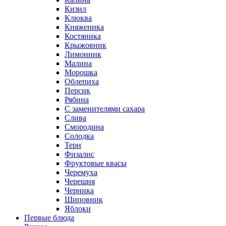
Кизил
Клюква
Княженика
Костяника
Крыжовник
Лимонник
Малина
Морошка
Облепиха
Персик
Рябина
С заменителями сахара
Слива
Смородина
Солодка
Терн
Физалис
Фруктовые квасы
Черемуха
Черешня
Черника
Шиповник
Яблоки
Первые блюда