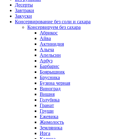
Десерты
Завтраки
Закуски
Консервирование без соли и сахара
Консервируем без сахара
Абрикос
Айва
Актинидия
Алыча
Апельсин
Арбуз
Барбарис
Боярышник
Брусника
Бузина черная
Виноград
Вишня
Голубика
Гранат
Груши
Ежевика
Жимолость
Земляника
Ирга
Калина