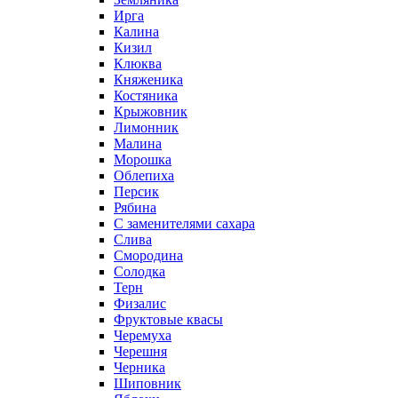
Ирга
Калина
Кизил
Клюква
Княженика
Костяника
Крыжовник
Лимонник
Малина
Морошка
Облепиха
Персик
Рябина
С заменителями сахара
Слива
Смородина
Солодка
Терн
Физалис
Фруктовые квасы
Черемуха
Черешня
Черника
Шиповник