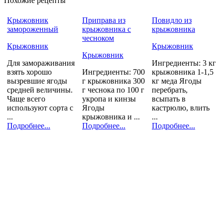
Похожие рецепты
Крыжовник
Приправа из
Повидло из
замороженный
крыжовника с
крыжовника
чесноком
Крыжовник
Крыжовник
Крыжовник
Для замораживания
Ингредиенты: 3 кг
взять хорошо
Ингредиенты: 700
крыжовника 1-1,5
вызревшие ягоды
г крыжовника 300
кг меда Ягоды
средней величины.
г чеснока по 100 г
перебрать,
Чаще всего
укропа и кинзы
всыпать в
используют сорта с
Ягоды
кастрюлю, влить
...
крыжовника и ...
...
Подробнее...
Подробнее...
Подробнее...