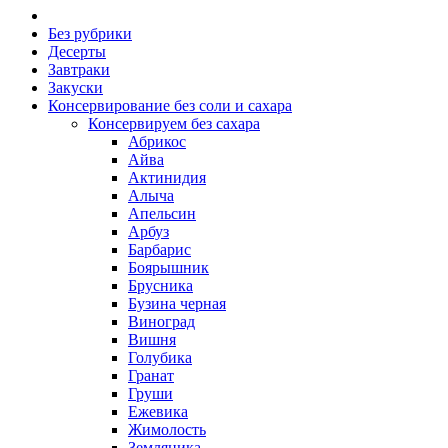
Без рубрики
Десерты
Завтраки
Закуски
Консервирование без соли и сахара
Консервируем без сахара
Абрикос
Айва
Актинидия
Алыча
Апельсин
Арбуз
Барбарис
Боярышник
Брусника
Бузина черная
Виноград
Вишня
Голубика
Гранат
Груши
Ежевика
Жимолость
Земляника