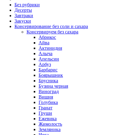
Без рубрики
Десерты
Завтраки
Закуски
Консервирование без соли и сахара
Консервируем без сахара
Абрикос
Айва
Актинидия
Алыча
Апельсин
Арбуз
Барбарис
Боярышник
Брусника
Бузина черная
Виноград
Вишня
Голубика
Гранат
Груши
Ежевика
Жимолость
Земляника
Ирга