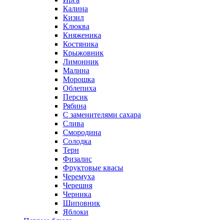
Калина
Кизил
Клюква
Княженика
Костяника
Крыжовник
Лимонник
Малина
Морошка
Облепиха
Персик
Рябина
С заменителями сахара
Слива
Смородина
Солодка
Терн
Физалис
Фруктовые квасы
Черемуха
Черешня
Черника
Шиповник
Яблоки