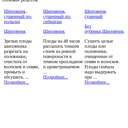
Шиповник,
Шиповник,
Шиповник
сушенный по-
сушенный по-
сушеный
польски
сибирски
Без
Шиповник
Шиповник
рубрики
,
Шиповник
Зрелые плоды
Плоды на 48 часов
Сушить целые
шиповника
рассыпать тонким
плоды или
разрезать на
слоем на ровной
половинки,
половинки,
поверхности в
очищенные от
очистить от
темном прохладном
семян и волосков.
волосков и семян,
и проветриваемом
Плоды сначала
промыть и
...
надо выдержать
обсушить. ...
Подробнее...
при ...
Подробнее...
Подробнее...