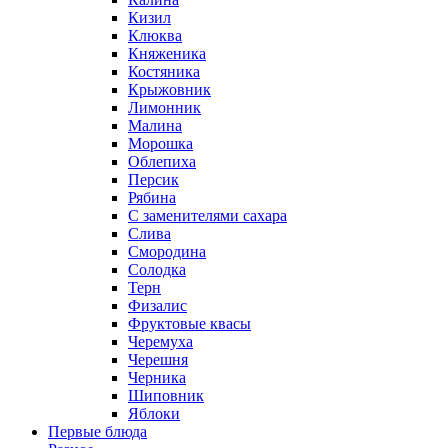
Кизил
Клюква
Княженика
Костяника
Крыжовник
Лимонник
Малина
Морошка
Облепиха
Персик
Рябина
С заменителями сахара
Слива
Смородина
Солодка
Терн
Физалис
Фруктовые квасы
Черемуха
Черешня
Черника
Шиповник
Яблоки
Первые блюда