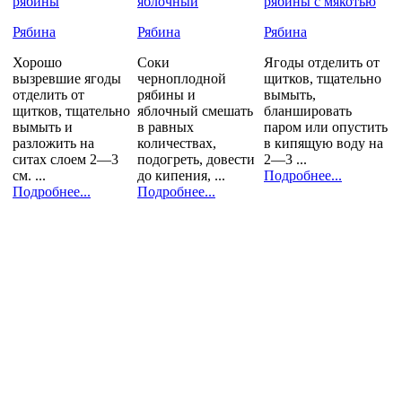
рябины
яблочный
рябины с мякотью
Рябина
Рябина
Рябина
Хорошо
Соки
Ягоды отделить от
вызревшие ягоды
черноплодной
щитков, тщательно
отделить от
рябины и
вымыть,
щитков, тщательно
яблочный смешать
бланшировать
вымыть и
в равных
паром или опустить
разложить на
количествах,
в кипящую воду на
ситах слоем 2—3
подогреть, довести
2—3 ...
см. ...
до кипения, ...
Подробнее...
Подробнее...
Подробнее...