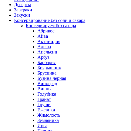
Десерты
Завтраки
Закуски
Консервирование без соли и сахара
Консервируем без сахара
Абрикос
Айва
Актинидия
Алыча
Апельсин
Арбуз
Барбарис
Боярышник
Брусника
Бузина черная
Виноград
Вишня
Голубика
Гранат
Груши
Ежевика
Жимолость
Земляника
Ирга
Калина