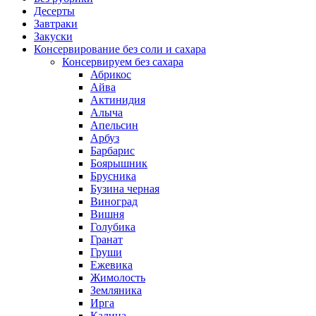
Десерты
Завтраки
Закуски
Консервирование без соли и сахара
Консервируем без сахара
Абрикос
Айва
Актинидия
Алыча
Апельсин
Арбуз
Барбарис
Боярышник
Брусника
Бузина черная
Виноград
Вишня
Голубика
Гранат
Груши
Ежевика
Жимолость
Земляника
Ирга
Калина