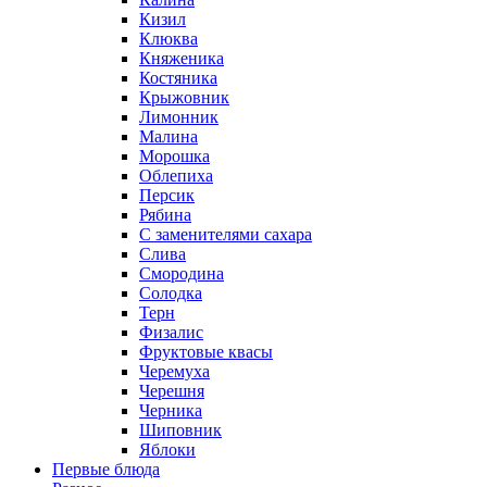
Кизил
Клюква
Княженика
Костяника
Крыжовник
Лимонник
Малина
Морошка
Облепиха
Персик
Рябина
С заменителями сахара
Слива
Смородина
Солодка
Терн
Физалис
Фруктовые квасы
Черемуха
Черешня
Черника
Шиповник
Яблоки
Первые блюда