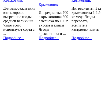
Крыжовник
Крыжовник
Крыжовник
Для замораживания
Ингредиенты: 3 кг
взять хорошо
Ингредиенты: 700
крыжовника 1-1,5
вызревшие ягоды
г крыжовника 300
кг меда Ягоды
средней величины.
г чеснока по 100 г
перебрать,
Чаще всего
укропа и кинзы
всыпать в
используют сорта с
Ягоды
кастрюлю, влить
...
крыжовника и ...
...
Подробнее...
Подробнее...
Подробнее...