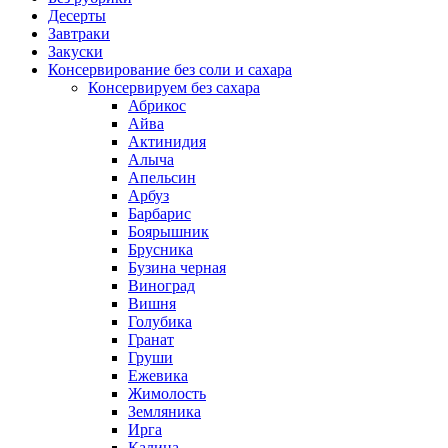
Десерты
Завтраки
Закуски
Консервирование без соли и сахара
Консервируем без сахара
Абрикос
Айва
Актинидия
Алыча
Апельсин
Арбуз
Барбарис
Боярышник
Брусника
Бузина черная
Виноград
Вишня
Голубика
Гранат
Груши
Ежевика
Жимолость
Земляника
Ирга
Калина