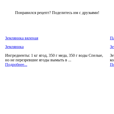
Понравился рецепт? Поделитесь им с друзьями!
Земляника вяленая
Па
Земляника
З
Ингредиенты: 1 кг ягод, 350 г меда, 350 г воды Спелые,
Зе
но не перезревшие ягоды вымыть в ...
ко
Подробнее...
По