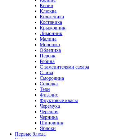
Кизил
Клюква
Княженика
Костяника
Крыжовник
Лимонник
Малина
Морошка
Облепиха
Персик
Рябина
С заменителями сахара
Слива
Смородина
Солодка
Терн
Физалис
Фруктовые квасы
Черемуха
Черешня
Черника
Шиповник
Яблоки
Первые блюда