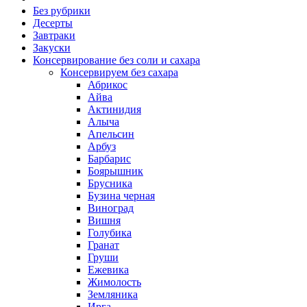
Без рубрики
Десерты
Завтраки
Закуски
Консервирование без соли и сахара
Консервируем без сахара
Абрикос
Айва
Актинидия
Алыча
Апельсин
Арбуз
Барбарис
Боярышник
Брусника
Бузина черная
Виноград
Вишня
Голубика
Гранат
Груши
Ежевика
Жимолость
Земляника
Ирга