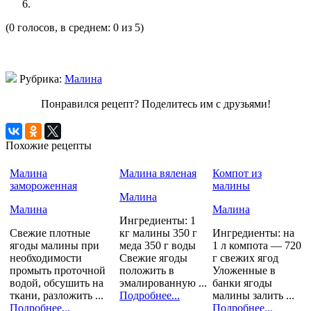
(0 голосов, в среднем: 0 из 5)
Рубрика:
Малина
Понравился рецепт? Поделитесь им с друзьями!
Похожие рецепты
Малина
Малина вяленая
Компот из
замороженная
малины
Малина
Малина
Малина
Ингредиенты: 1
Свежие плотные
кг малины 350 г
Ингредиенты: на
ягоды малины при
меда 350 г воды
1 л компота — 720
необходимости
Свежие ягоды
г свежих ягод
промыть проточной
положить в
Уложенные в
водой, обсушить на
эмалированную ...
банки ягоды
ткани, разложить ...
Подробнее...
малины залить ...
Подробнее...
Подробнее...