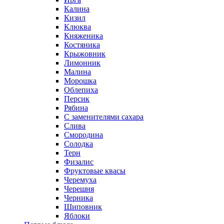
Калина
Кизил
Клюква
Княженика
Костяника
Крыжовник
Лимонник
Малина
Морошка
Облепиха
Персик
Рябина
С заменителями сахара
Слива
Смородина
Солодка
Терн
Физалис
Фруктовые квасы
Черемуха
Черешня
Черника
Шиповник
Яблоки