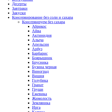
Десерты
Завтраки
Закуски
Консервирование без соли и сахара
Консервируем без сахара
Абрикос
Айва
Актинидия
Алыча
Апельсин
Арбуз
Барбарис
Боярышник
Брусника
Бузина черная
Виноград
Вишня
Голубика
Гранат
Груши
Ежевика
Жимолость
Земляника
Ирга
Калина