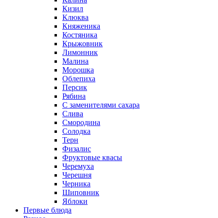
Кизил
Клюква
Княженика
Костяника
Крыжовник
Лимонник
Малина
Морошка
Облепиха
Персик
Рябина
С заменителями сахара
Слива
Смородина
Солодка
Терн
Физалис
Фруктовые квасы
Черемуха
Черешня
Черника
Шиповник
Яблоки
Первые блюда