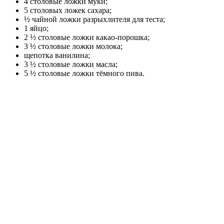
4 столовые ложки муки;
5 столовых ложек сахара;
½ чайной ложки разрыхлителя для теста;
1 яйцо;
2 ½ столовые ложки какао-порошка;
3 ½ столовые ложки молока;
щепотка ванилина;
3 ½ столовые ложки масла;
5 ½ столовые ложки тёмного пива.