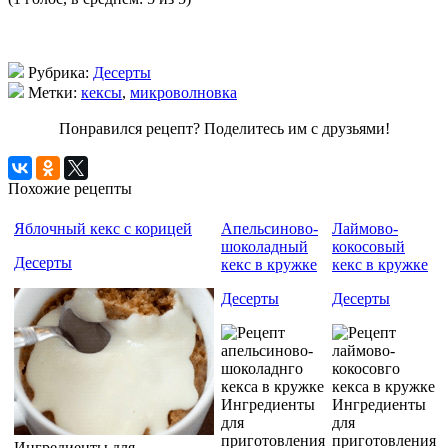
Рубрика:
Десерты
Метки:
кексы
,
микроволновка
Понравился рецепт? Поделитесь им с друзьями!
Похожие рецепты
Яблочный кекс с корицей
Апельсиново-
Лаймово-
шоколадный
кокосовый
Десерты
кекс в кружке
кекс в кружке
Десерты
Десерты
Ингредиенты
Ингредиенты
для
для
приготовления
приготовления
Ингредиенты для