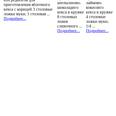
апельсиново-
лаймово-
приготовления яблочного
шоколаднго
кокосовго
кекса с корицей 3 столовые
кекса в кружке
кекса в кружке
ложки муки; 1 столовая ...
8 столовых
4 столовые
Подробнее...
ложек
ложки муки;
сливочного ...
1/4 ...
Подробнее...
Подробнее...