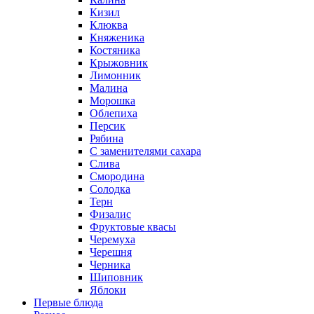
Кизил
Клюква
Княженика
Костяника
Крыжовник
Лимонник
Малина
Морошка
Облепиха
Персик
Рябина
С заменителями сахара
Слива
Смородина
Солодка
Терн
Физалис
Фруктовые квасы
Черемуха
Черешня
Черника
Шиповник
Яблоки
Первые блюда