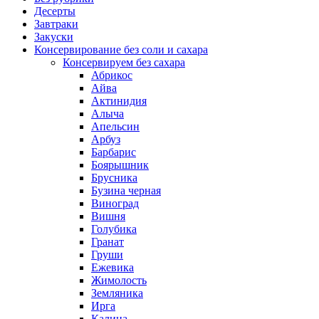
Десерты
Завтраки
Закуски
Консервирование без соли и сахара
Консервируем без сахара
Абрикос
Айва
Актинидия
Алыча
Апельсин
Арбуз
Барбарис
Боярышник
Брусника
Бузина черная
Виноград
Вишня
Голубика
Гранат
Груши
Ежевика
Жимолость
Земляника
Ирга
Калина