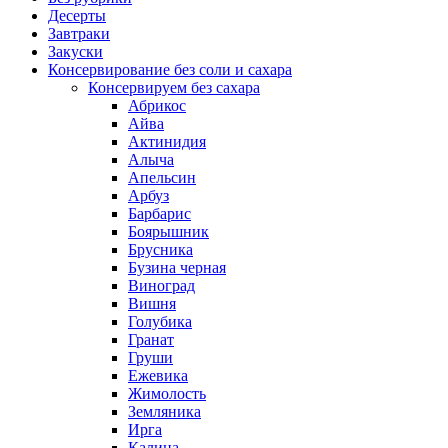
Десерты
Завтраки
Закуски
Консервирование без соли и сахара
Консервируем без сахара
Абрикос
Айва
Актинидия
Алыча
Апельсин
Арбуз
Барбарис
Боярышник
Брусника
Бузина черная
Виноград
Вишня
Голубика
Гранат
Груши
Ежевика
Жимолость
Земляника
Ирга
Калина