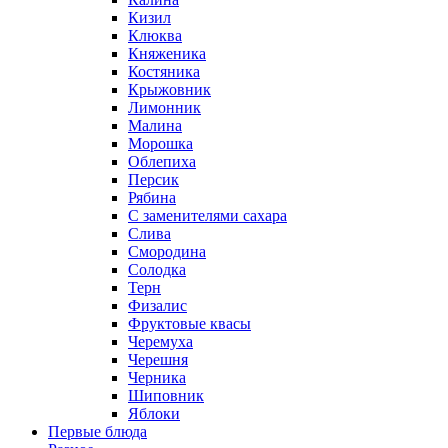
Кизил
Клюква
Княженика
Костяника
Крыжовник
Лимонник
Малина
Морошка
Облепиха
Персик
Рябина
С заменителями сахара
Слива
Смородина
Солодка
Терн
Физалис
Фруктовые квасы
Черемуха
Черешня
Черника
Шиповник
Яблоки
Первые блюда