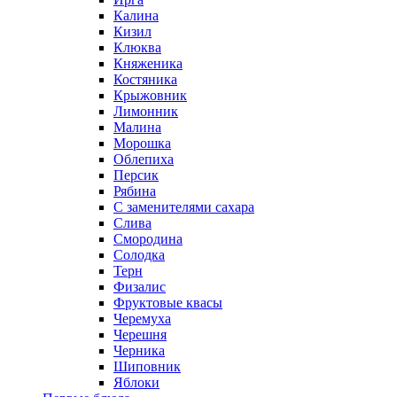
Калина
Кизил
Клюква
Княженика
Костяника
Крыжовник
Лимонник
Малина
Морошка
Облепиха
Персик
Рябина
С заменителями сахара
Слива
Смородина
Солодка
Терн
Физалис
Фруктовые квасы
Черемуха
Черешня
Черника
Шиповник
Яблоки