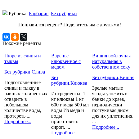
Рубрика:
Барбарис
,
Без рубрики
Понравился рецепт? Поделитесь им с друзьями!
Похожие рецепты
Пюре из сливы и
Варенье
Вишня войлочная
тыквы
клюквенное с
натуральная в
медом
собственном соку
Без рубрики
,
Слива
Без
Без рубрики
,
Вишня
Подготовленные
рубрики
,
Клюква
сливы и тыкву в
Зрелые мытые
равных количествах
Ингредиенты: 1
ягоды уложить в
отварить в
кг клюквы 1 кг
банки до краев,
небольшом
600 г меда 500 мл
периодически
количестве воды,
воды Из меда и
постукивая дном
протереть ...
воды
для их уплотнения.
Подробнее...
приготовить
...
сироп. ...
Подробнее...
Подробнее...