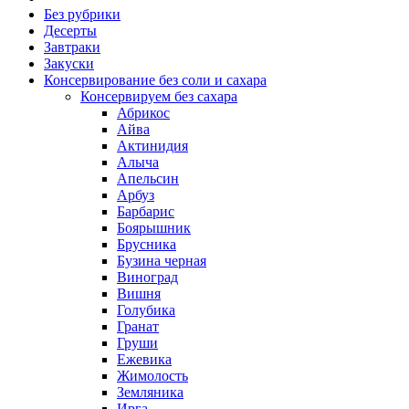
Без рубрики
Десерты
Завтраки
Закуски
Консервирование без соли и сахара
Консервируем без сахара
Абрикос
Айва
Актинидия
Алыча
Апельсин
Арбуз
Барбарис
Боярышник
Брусника
Бузина черная
Виноград
Вишня
Голубика
Гранат
Груши
Ежевика
Жимолость
Земляника
Ирга