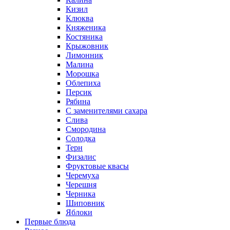
Кизил
Клюква
Княженика
Костяника
Крыжовник
Лимонник
Малина
Морошка
Облепиха
Персик
Рябина
С заменителями сахара
Слива
Смородина
Солодка
Терн
Физалис
Фруктовые квасы
Черемуха
Черешня
Черника
Шиповник
Яблоки
Первые блюда