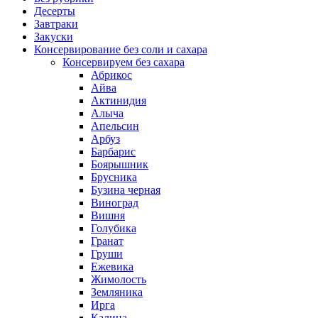
Десерты
Завтраки
Закуски
Консервирование без соли и сахара
Консервируем без сахара
Абрикос
Айва
Актинидия
Алыча
Апельсин
Арбуз
Барбарис
Боярышник
Брусника
Бузина черная
Виноград
Вишня
Голубика
Гранат
Груши
Ежевика
Жимолость
Земляника
Ирга
Калина