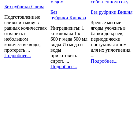
медом
собственном соку
Без рубрики
,
Слива
Без
Без рубрики
,
Вишня
Подготовленные
рубрики
,
Клюква
сливы и тыкву в
Зрелые мытые
равных количествах
Ингредиенты: 1
ягоды уложить в
отварить в
кг клюквы 1 кг
банки до краев,
небольшом
600 г меда 500 мл
периодически
количестве воды,
воды Из меда и
постукивая дном
протереть ...
воды
для их уплотнения.
Подробнее...
приготовить
...
сироп. ...
Подробнее...
Подробнее...