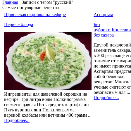
Главная
Записи с тегом "русский"
Самые популярные рецепты
Щавелевая окрошка на кефире
Аспартам
Первые блюда
Без
рубрики
,
Консерви
без сахара
Другой некалори
заменитель сахара
в 300 раз слаще его
отличие от сахари
не имеет привкуса
Аспартам предста
собой белковое
вещество. Многие
ученые считают е
безопасным для ...
Ингредиенты для щавелевой окрошки на
Подробнее...
кефире: Три литра воды Полкилограмма
свежего щавеля Пять средних картофелин
Пять куриных яиц Полкилограмма
вареной колбасы или ветчины 400 грамм ...
Подробнее...