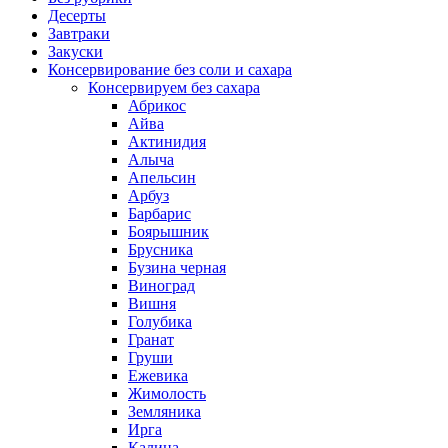
Десерты
Завтраки
Закуски
Консервирование без соли и сахара
Консервируем без сахара
Абрикос
Айва
Актинидия
Алыча
Апельсин
Арбуз
Барбарис
Боярышник
Брусника
Бузина черная
Виноград
Вишня
Голубика
Гранат
Груши
Ежевика
Жимолость
Земляника
Ирга
Калина