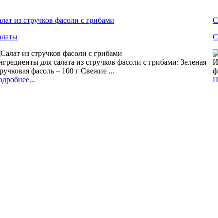
лат из стручков фасоли с грибами
С
алаты
С
гредиенты для салата из стручков фасоли с грибами: Зеленая
И
ручковая фасоль – 100 г Свежие ...
ф
дробнее...
П