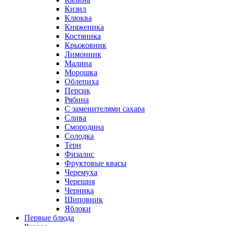
Кизил
Клюква
Княженика
Костяника
Крыжовник
Лимонник
Малина
Морошка
Облепиха
Персик
Рябина
С заменителями сахара
Слива
Смородина
Солодка
Терн
Физалис
Фруктовые квасы
Черемуха
Черешня
Черника
Шиповник
Яблоки
Первые блюда