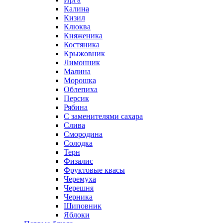
Калина
Кизил
Клюква
Княженика
Костяника
Крыжовник
Лимонник
Малина
Морошка
Облепиха
Персик
Рябина
С заменителями сахара
Слива
Смородина
Солодка
Терн
Физалис
Фруктовые квасы
Черемуха
Черешня
Черника
Шиповник
Яблоки