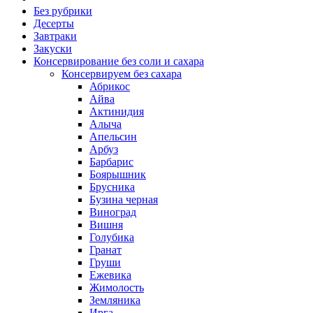
Без рубрики
Десерты
Завтраки
Закуски
Консервирование без соли и сахара
Консервируем без сахара
Абрикос
Айва
Актинидия
Алыча
Апельсин
Арбуз
Барбарис
Боярышник
Брусника
Бузина черная
Виноград
Вишня
Голубика
Гранат
Груши
Ежевика
Жимолость
Земляника
Ирга