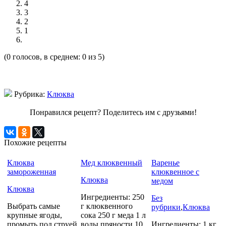
4
3
2
1
(0 голосов, в среднем: 0 из 5)
Рубрика:
Клюква
Понравился рецепт? Поделитесь им с друзьями!
Похожие рецепты
Клюква
Мед клюквенный
Варенье
замороженная
клюквенное с
Клюква
медом
Клюква
Ингредиенты: 250
Без
Выбрать самые
г клюквенного
рубрики
,
Клюква
крупные ягоды,
сока 250 г меда 1 л
промыть под струей
воды пряности 10
Ингредиенты: 1 кг